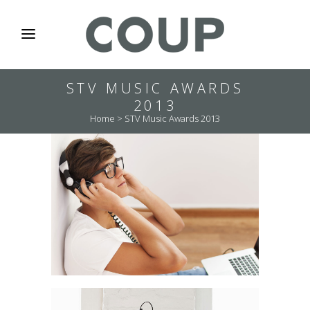
STV MUSIC AWARDS
2013
Home
>
STV Music Awards 2013